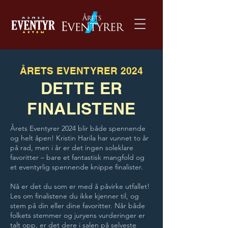
ÅRETS EVENTYRER 2024
DETTE ER
FINALISTENE
Årets Eventyrer 2024 blir både spennende
og helt åpen! Kristin Harila har vunnet to år
på rad, men i år er det ingen soleklare
favoritter – bare et fantastisk mangfold og
et eventyrlig spennende knippe finalister.
Nå er det du som er med å påvirke utfallet!
Les om finalistene du ikke kjenner til, og
stem på din eller dine favoritter. Når både
folkets stemmer og juryens vurderinger er
talt opp, er det dere i salen på selveste