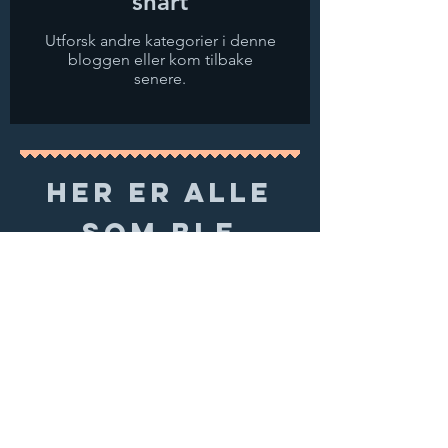
snart
Utforsk andre kategorier i denne
bloggen eller kom tilbake
senere.
HER ER ALLE
SOM BLE
FORSTLÅTT
SOM Årets
Eventyrer
2024